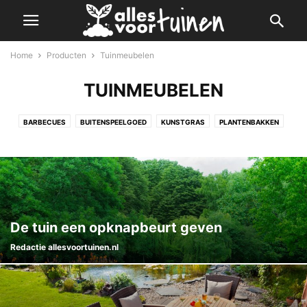
Home
Producten
Tuinmeubelen
TUINMEUBELEN
BARBECUES
BUITENSPEELGOED
KUNSTGRAS
PLANTENBAKKEN
TRAMPOLINES-EN-LUCHTKUSSENS
TUINGEREEDSCHAP
TUINHAARDEN
TUINHUISJES- EN OVERKAPPINGEN
TUINMEUBELEN
TUINVERLICHTING
VIJVERPRODUCTEN
ZWEMBADEN EN SPA
De tuin een opknapbeurt geven
Redactie allesvoortuinen.nl