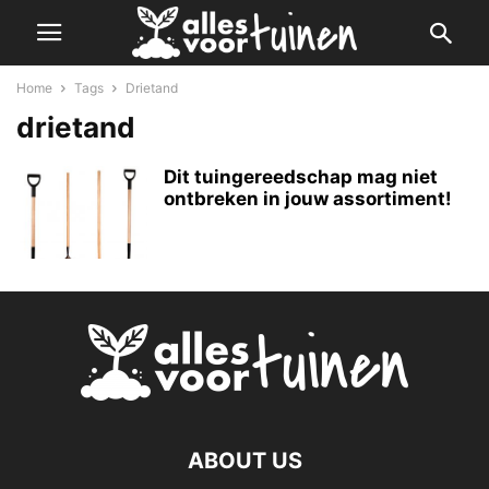
Home
Tags
Drietand
drietand
Dit tuingereedschap mag niet
ontbreken in jouw assortiment!
ABOUT US