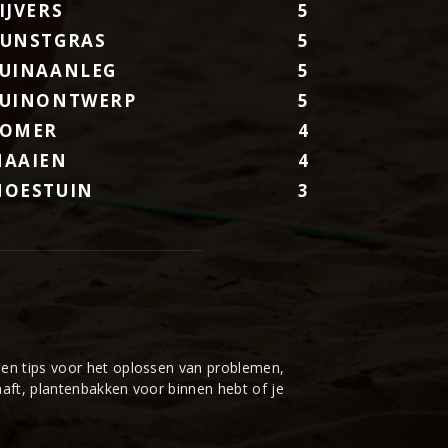
IJVERS
5
UNSTGRAS
5
UINAANLEG
5
UINONTWERP
5
ZOMER
4
AAIEN
4
OESTUIN
3
en tips voor het oplossen van problemen,
aaft, plantenbakken voor binnen hebt of je