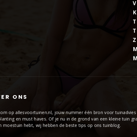
V
K
T
T
M
M
ER ONS
om op allesvoortuinen.nl, jouw nummer één bron voor tuinadvies 
lanting en must haves. Of je nu in de grond van een kleine tuin gr
n moestuin hebt, wij hebben de beste tips op ons tuinblog.