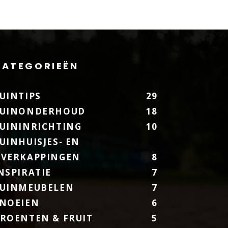
CATEGORIEËN
UINTIPS
29
UINONDERHOUD
18
UININRICHTING
10
UINHUISJES- EN
VERKAPPINGEN
8
NSPIRATIE
7
UINMEUBELEN
7
NOEIEN
6
ROENTEN & FRUIT
5