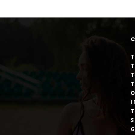
T
T
T
T
O
I
T
S
G