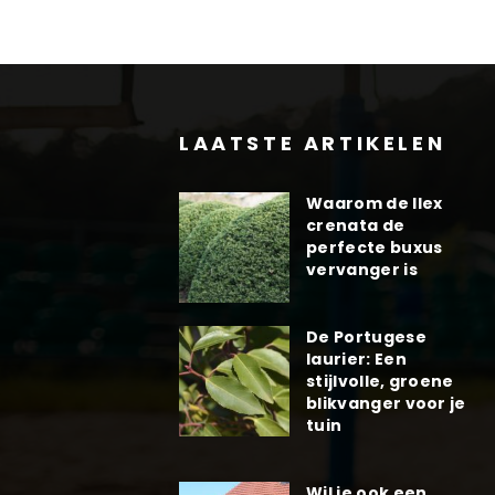
LAATSTE ARTIKELEN
Waarom de Ilex
crenata de
perfecte buxus
vervanger is
De Portugese
laurier: Een
stijlvolle, groene
blikvanger voor je
tuin
Wil je ook een