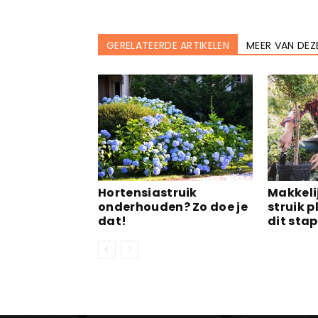
GERELATEERDE ARTIKELEN
MEER VAN DEZ
Hortensiastruik
Makkelij
onderhouden? Zo doe je
struik 
dat!
dit sta