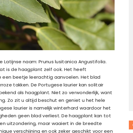
 Latijnse naam: Prunus lusitanica Angustifolia.
at is de haagplant zelf ook. Het heeft
 een beetje leerachtig aanvoelen. Het blad
ze takken. De Portugese laurier kan solitair
kend als haagplant. Niet zo verwonderlijk, want
. Zo zit u altijd beschut en geniet u het hele
tugese laurier is namelijk winterhard waardoor het
heden geen blad verliest. De haagplant kan tot
een uitzondering, maar waaiert in de breedte
 chique verschijning en ook zeker geschikt voor een