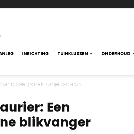
ANLEG
INRICHTING
TUINKLUSSEN
ONDERHOUD
: Een stijlvolle, groene blikvanger voor je tuin
aurier: Een
oene blikvanger