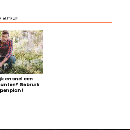
E AUTEUR
k en snel een
planten? Gebruik
ppenplan!