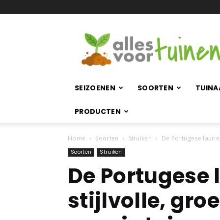
Allesvoortuinen.nl
SEIZOENEN
SOORTEN
TUINA
PRODUCTEN
Home
Soorten
Struiken
De Portugese laurier
Soorten
Struiken
De Portugese l
stijlvolle, gr