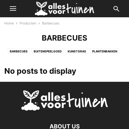
Home
Producten
Barbecues
BARBECUES
BARBECUES
BUITENSPEELGOED
KUNSTGRAS
PLANTENBAKKEN
TRAMPOLINES-EN-LUCHTKUSSENS
TUINGEREEDSCHAP
TUINHAARDEN
TUINHUISJES- EN OVERKAPPINGEN
TUINMEUBELEN
TUINVERLICHTING
No posts to display
VIJVERPRODUCTEN
ZWEMBADEN EN SPA
ABOUT US