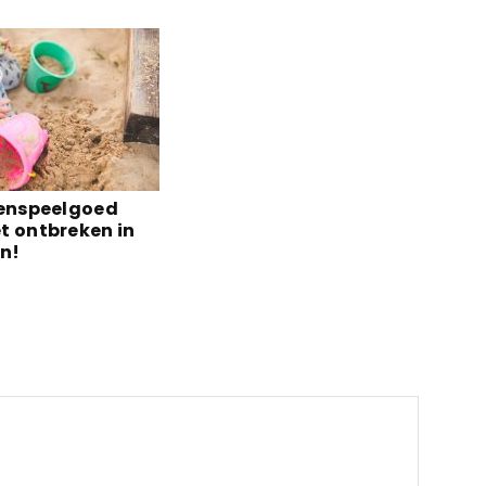
tenspeelgoed
t ontbreken in
in!