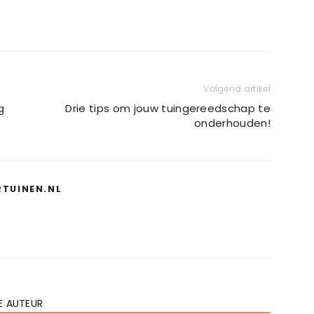
Volgend artikel
g
Drie tips om jouw tuingereedschap te
onderhouden!
RTUINEN.NL
E AUTEUR