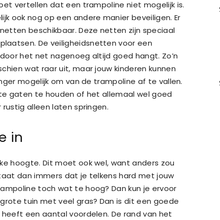
et vertellen dat een trampoline niet mogelijk is.
ijk ook nog op een andere manier beveiligen. Er
snetten beschikbaar. Deze netten zijn speciaal
laatsen. De veiligheidsnetten voor een
rdoor het net nagenoeg altijd goed hangt. Zo’n
schien wat raar uit, maar jouw kinderen kunnen
langer mogelijk om van de trampoline af te vallen.
n te gaten te houden of het allemaal wel goed
rustig alleen laten springen.
e in
jke hoogte. Dit moet ook wel, want anders zou
estaat dan immers dat je telkens hard met jouw
rampoline toch wat te hoog? Dan kun je ervoor
grote tuin met veel gras? Dan is dit een goede
e heeft een aantal voordelen. De rand van het