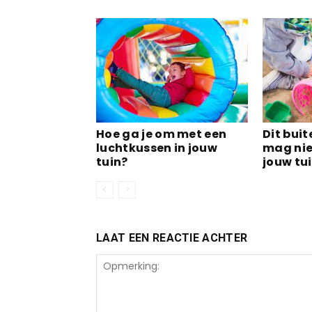
Hoe ga je om met een
Dit bui
luchtkussen in jouw
mag nie
tuin?
jouw tu
LAAT EEN REACTIE ACHTER