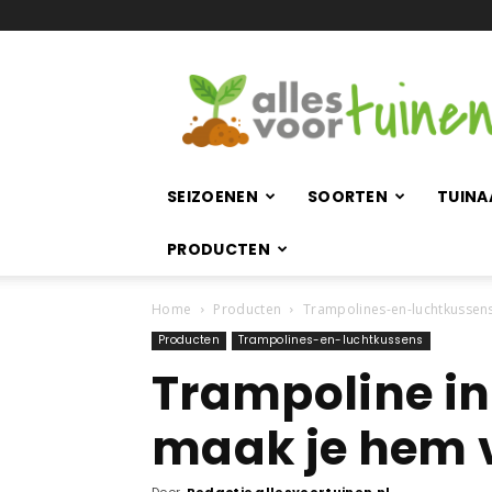
Allesvoortuinen.nl
SEIZOENEN
SOORTEN
TUINA
PRODUCTEN
Home
Producten
Trampolines-en-luchtkussen
Producten
Trampolines-en-luchtkussens
Trampoline in
maak je hem v