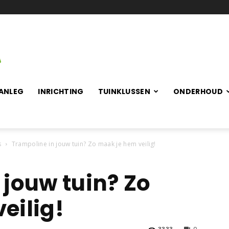
ANLEG
INRICHTING
TUINKLUSSEN
ONDERHOUD
s
Trampoline in jouw tuin? Zo maak je hem veilig!
 jouw tuin? Zo
eilig!