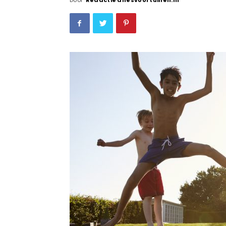
Door
Redactie allesvoortuinen.nl