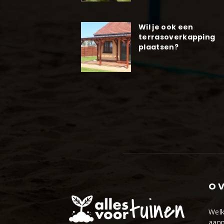
Wil je ook een
terrasoverkapping
plaatsen?
OV
Welk
aanp