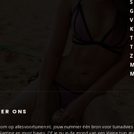
S
G
V
K
T
T
M
M
ER ONS
om op allesvoortuinen.nl, jouw nummer één bron voor tuinadvies 
lanting en must haves. Of je nu in de grond van een kleine tuin gr