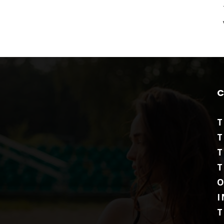
T
T
T
T
O
I
T