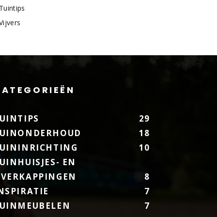
Tuintips
Vijvers
CATEGORIEËN
UINTIPS
29
UINONDERHOUD
18
UININRICHTING
10
UINHUISJES- EN
VERKAPPINGEN
8
NSPIRATIE
7
UINMEUBELEN
7