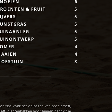
NOEIEN
6
ROENTEN & FRUIT
5
IJVERS
5
UNSTGRAS
5
UINAANLEG
5
UINONTWERP
5
ZOMER
4
AAIEN
4
OESTUIN
3
en tips voor het oplossen van problemen,
aaft, plantenbakken voor binnen hebt of je