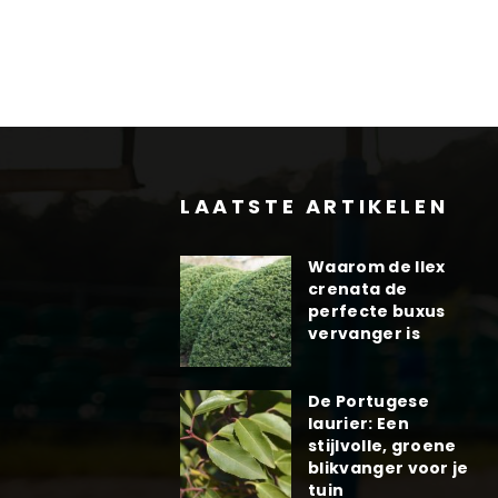
LAATSTE ARTIKELEN
Waarom de Ilex
crenata de
perfecte buxus
vervanger is
De Portugese
laurier: Een
stijlvolle, groene
blikvanger voor je
tuin