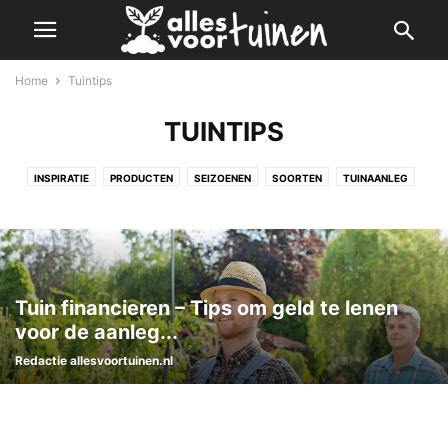
Home
Tuintips
TUINTIPS
INSPIRATIE
PRODUCTEN
SEIZOENEN
SOORTEN
TUINAANLEG
TUININRICHTING
TUINKLUSSEN
TUINONDERHOUD
TUINONTWERP
TUINTIPS
VIJVERS
Tuin financieren – Tips om geld te lenen
voor de aanleg...
Redactie allesvoortuinen.nl