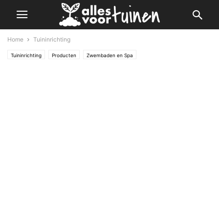
Home
Tuininrichting
Tuininrichting
Producten
Zwembaden en Spa