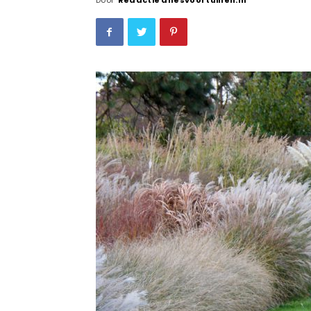
Door
Redactie allesvoortuinen.nl