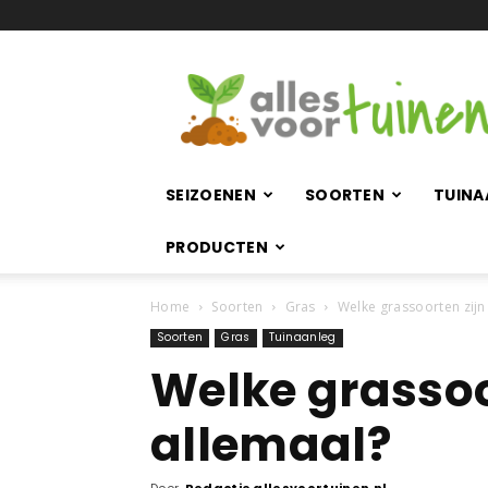
Allesvoortuinen.nl
SEIZOENEN
SOORTEN
TUINA
PRODUCTEN
Home
Soorten
Gras
Welke grassoorten zijn
Soorten
Gras
Tuinaanleg
Welke grassoor
allemaal?